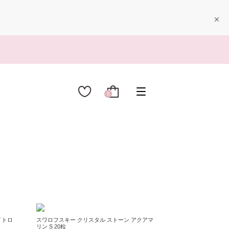
0
イトロ
スワロフスキー クリスタル ストーン アクアマ
リン S 20粒