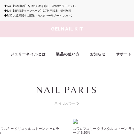
◆8/4
【送料無料】なりたい私を彩る、3つのカラーセット。
◆8/4
【8月限定キャンペーン】2,774円以上で送料無料
◆7/30
お盆期間中の配送・カスタマーサポートについて
GELNAIL KIT
ジェリーネイルとは
製品の使い方
お知らせ
サポート
NAIL PARTS
ネイルパーツ
フスキー クリスタル ストーン オーロラ
スワロフスキー クリスタル ストーン ラ
粒
ーズ S 20粒