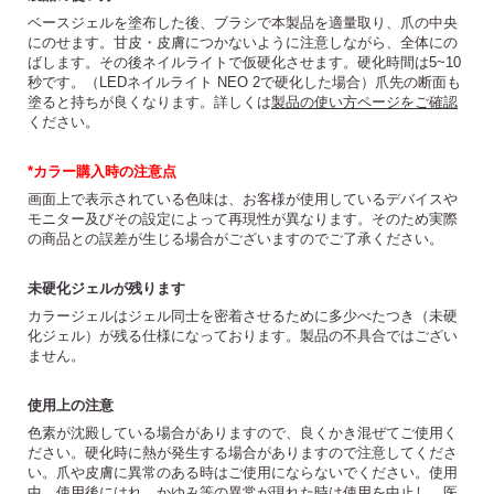
ベースジェルを塗布した後、ブラシで本製品を適量取り、爪の中央
にのせます。甘皮・皮膚につかないように注意しながら、全体にの
ばします。その後ネイルライトで仮硬化させます。硬化時間は5~10
秒です。（LEDネイルライト NEO 2で硬化した場合）爪先の断面も
塗ると持ちが良くなります。詳しくは
製品の使い方ページをご確認
ください。
*カラー購入時の注意点
画面上で表示されている色味は、お客様が使用しているデバイスや
モニター及びその設定によって再現性が異なります。そのため実際
の商品との誤差が生じる場合がございますのでご了承ください。
未硬化ジェルが残ります
カラージェルはジェル同士を密着させるために多少べたつき（未硬
化ジェル）が残る仕様になっております。製品の不具合ではござい
ません。
使用上の注意
色素が沈殿している場合がありますので、良くかき混ぜてご使用く
ださい。硬化時に熱が発生する場合がありますので注意してくださ
い。爪や皮膚に異常のある時はご使用にならないでください。使用
中、使用後にはれ、かゆみ等の異常が現れた時は使用を中止し、医