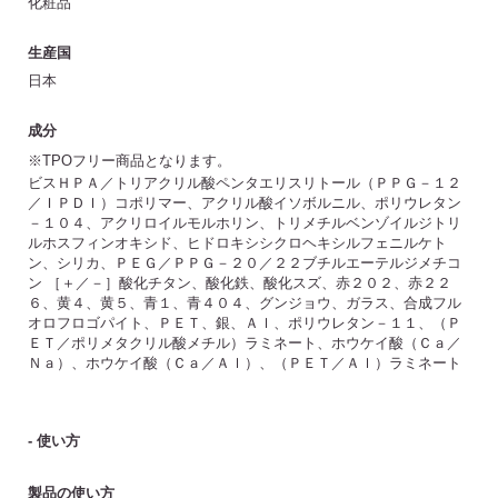
化粧品
生産国
日本
成分
※TPOフリー商品となります。
ビスＨＰＡ／トリアクリル酸ペンタエリスリトール（ＰＰＧ－１２
／ＩＰＤＩ）コポリマー、アクリル酸イソボルニル、ポリウレタン
－１０４、アクリロイルモルホリン、トリメチルベンゾイルジトリ
ルホスフィンオキシド、ヒドロキシシクロヘキシルフェニルケト
ン、シリカ、ＰＥＧ／ＰＰＧ－２０／２２ブチルエーテルジメチコ
ン ［＋／－］酸化チタン、酸化鉄、酸化スズ、赤２０２、赤２２
６、黄４、黄５、青１、青４０４、グンジョウ、ガラス、合成フル
オロフロゴパイト、ＰＥＴ、銀、Ａｌ、ポリウレタン－１１、（Ｐ
ＥＴ／ポリメタクリル酸メチル）ラミネート、ホウケイ酸（Ｃａ／
Ｎａ）、ホウケイ酸（Ｃａ／Ａｌ）、（ＰＥＴ／Ａｌ）ラミネート
- 使い方
製品の使い方