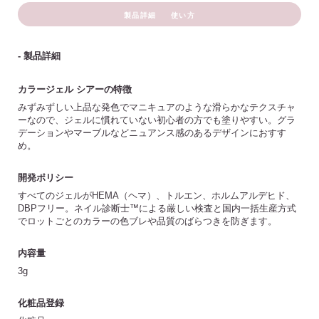
製品詳細
使い方
- 製品詳細
カラージェル シアーの特徴
みずみずしい上品な発色でマニキュアのような滑らかなテクスチャ
ーなので、ジェルに慣れていない初心者の方でも塗りやすい。グラ
デーションやマーブルなどニュアンス感のあるデザインにおすす
め。
開発ポリシー
すべてのジェルがHEMA（ヘマ）、トルエン、ホルムアルデヒド、
DBPフリー。ネイル診断士™による厳しい検査と国内一括生産方式
でロットごとのカラーの色ブレや品質のばらつきを防ぎます。
内容量
3g
化粧品登録