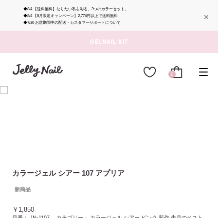
◆8/4
【送料無料】なりたい私を彩る、3つのカラーセット。
◆8/4
【8月限定キャンペーン】2,774円以上で送料無料
◆7/30
お盆期間中の配送・カスタマーサポートについて
GELNAIL KIT
0
カラージェル シアー 107 アプリア
新商品
￥1,850
品番：
JN-1107
カテゴリー：
カラージェル
シアー
ピンク
新作
先月のベスト