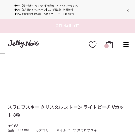
◆8/4
【送料無料】なりたい私を彩る、3つのカラーセット。
◆8/4
【8月限定キャンペーン】2,774円以上で送料無料
◆7/30
お盆期間中の配送・カスタマーサポートについて
GELNAIL KIT
0
スワロフスキー クリスタル ストーン ライトピーチ Vカッ
ト 8粒
￥490
品番：
UB-0016
カテゴリー：
ネイルパーツ
スワロフスキー