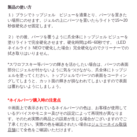
製品の使い方
１）ブラシでトップジェル ビジューを適量とり、パーツを置きた
い場所にのせます。ジェルの上にパーツを置いたらライトで15〜20
秒仮硬化させ固定します。
２）その後、パーツを覆うように爪全体にトップジェル ビジューを
塗りライトで完全硬化させます。硬化時間は45~60秒です。（LED
ネイルライト NEOで硬化した場合）完全硬化なのでクリーナーでの
拭き取りはいりません。
*スワロフスキー等パーツの輝きを活かしたい場合は、パーツの表面
部分にジェルが付かないように気をつけながら、爪全体にトップジ
ェルを塗ってください。トップジェルでパーツの表面をコーティン
グしてしまうと、カット面の輝きが損なわれてしまいますので表面
は覆わないようにしましょう。
*ネイルパーツ購入時の注意点
※画面上で表示されているネイルパーツの色は、お客様が使用して
いるデバイスやモニター及びその設定によって再現性が異なりま
す。そのため実際の商品との誤差が生じる場合がございますのでご
了承ください。実際の色を確認されたい場合は
ジェリーネイル取扱
店舗
にて全色をご確認いただけます。