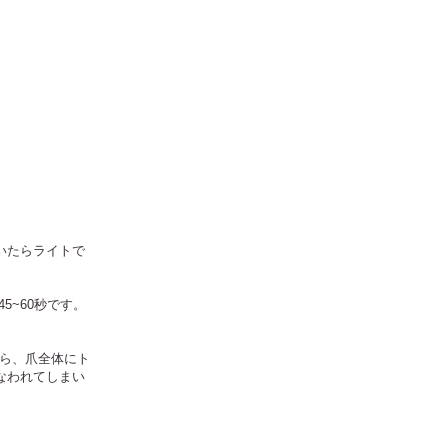
いたらライトで
~60秒です。
ら、爪全体にト
なわれてしまい