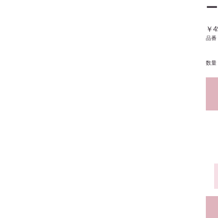
ー
￥4
品番
数量