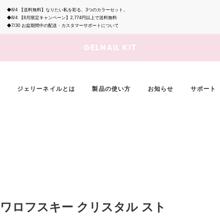
◆8/4
【送料無料】なりたい私を彩る、3つのカラーセット。
◆8/4
【8月限定キャンペーン】2,774円以上で送料無料
◆7/30
お盆期間中の配送・カスタマーサポートについて
GELNAIL KIT
ジェリーネイルとは
製品の使い方
お知らせ
サポート
ワロフスキー クリスタル スト