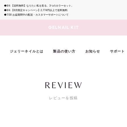
◆8/4
【送料無料】なりたい私を彩る、3つのカラーセット。
◆8/4
【8月限定キャンペーン】2,774円以上で送料無料
◆7/30
お盆期間中の配送・カスタマーサポートについて
GELNAIL KIT
ジェリーネイルとは
製品の使い方
お知らせ
サポート
REVIEW
レビューを投稿