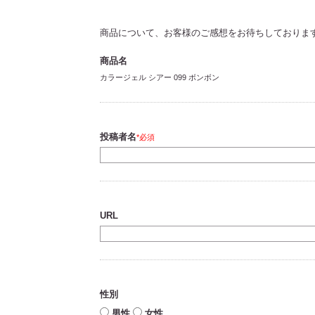
商品について、お客様のご感想をお待ちしております
商品名
カラージェル シアー 099 ボンボン
投稿者名
必須
URL
性別
男性
女性